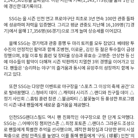
에 경신한 대기록이다.
SSG는 올 시즌 인천 연고 프로야구단 최초로 3년 연속 100만 관중 돌파
에 성공하며 저력을 입증했다. 그리고 평균 관중도 지난해 16,109명(71경
기)에서 올해 17,356명(66경기)으로 크게 늘며 상승세를 이어갔다.
올해 SSG는 경기력과 관중 흥행 두 마리 토끼를 모두 잡았다. 베테랑 투
수진의 안정적인 활약과 함께 조병현, 이로운, 김민 등 젊은 투수들이 급성
장했으며, 8월 이후 팀 홈런 및 장타율 상승과 류효승·고명준·안상현 등 신
예 야수들의 활약이 더해져 시즌 막판까지 치열한 3위 경쟁을 이어가고 있
다. 팬들은 ‘승리하는 야구’의 즐거움과 동시에 유망주의 성장까지 함께 누
리고 있다.
또한 SSG는 다양한 이벤트로 야구장을 ‘스포츠 그 이상의 축제 공간’으
로 탈바꿈했다. △청바지 데이 △캐릭터 시리즈 △랜디와 친구들 데이 △
정기 사인회 △홈팀 훈련 참관 △불금파티 △불꽃놀이 등 풍성한 프로그램
이 시즌 내내 팬들에게 새로운 즐거움을 제공했다.
인천SSG랜더스필드 역시 팬 친화적인 야구장으로 한 단계 도약했다.
SSG는 △어메이징 챔피언스존 △최정 포토존 △랜더스 그라운드 조성으
로 팬들에게 특별한 추억을 선사했으며, 쾌적한 화장실과 다양한 편의 시설
확충으로 관람 만족도를 높였다. 이를 통해 팬들에게 ‘구도 (球都) 인천’의