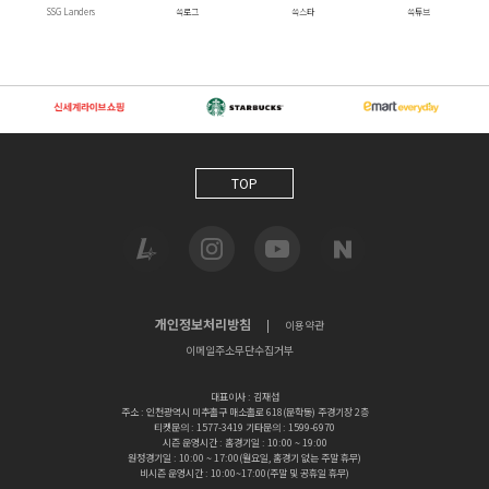
SSG Landers
쓱로그
쓱스타
쓱튜브
TOP
개인정보처리방침
|
이용약관
이메일주소무단수집거부
대표이사 : 김재섭
주소 : 인천광역시 미추홀구 매소홀로 618(문학동) 주경기장 2층
티켓문의 : 1577-3419 기타문의 : 1599-6970
시즌 운영시간 : 홈경기일 : 10:00 ~ 19:00
원정경기일 : 10:00 ~ 17:00(월요일, 홈경기 없는 주말 휴무)
비시즌 운영시간 : 10:00~17:00(주말 및 공휴일 휴무)