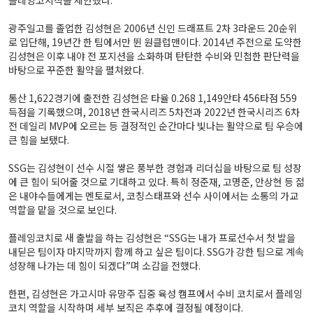
플레잉코치직을 제안했다.
광주일고를 졸업한 김성현은 2006년 신인 드래프트 2차 3라운드 20순위
로 입단해, 19년간 한 팀에서만 뛴 원클럽맨이다. 2014년 주전으로 도약한
김성현은 이후 내야 전 포지션을 소화하며 탄탄한 수비와 민첩한 판단력을
바탕으로 꾸준한 활약을 펼쳐왔다.
통산 1,622경기에 출전한 김성현은 타율 0.268 1,149안타 456타점 559
득점을 기록했으며, 2018년 한국시리즈 5차전과 2022년 한국시리즈 6차
전 데일리 MVP에 오르는 등 결정적인 순간마다 빛나는 활약으로 팀 우승에
큰 힘을 보탰다.
SSG는 김성현이 선수 시절 쌓은 풍부한 경험과 리더십을 바탕으로 팀 성장
에 큰 힘이 되어줄 것으로 기대하고 있다. 특히 정준재, 고명준, 안상현 등 젊
은 내야수들에게는 멘토로서, 코칭스태프와 선수 사이에서는 소통의 가교
역할을 맡을 것으로 보인다.
플레잉코치로 새 출발을 하는 김성현은 “SSG는 내가 프로선수서 첫 발을
내딛은 팀이자 마지막까지 함께 하고 싶은 팀이다. SSG가 강한 팀으로 계속
성장해 나가는 데 힘이 되겠다”며 소감을 전했다.
한편, 김성현은 가고시마 유망주 집중 육성 캠프에서 수비 코치로서 플레잉
코치 역할을 시작하며 세부 보직은 추후에 결정될 예정이다.