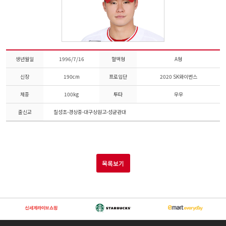
생년월일
1996/7/16
혈액형
A형
신장
190cm
프로입단
2020 SK와이번스
체중
100kg
투타
우우
출신교
칠성초-경상중-대구상원고-성균관대
목록보기