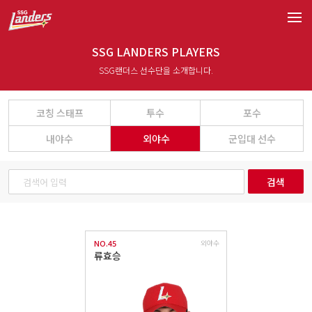
SSG LANDERS PLAYERS
SSG랜더스 선수단을 소개합니다.
코칭 스태프
투수
포수
내야수
외야수
군입대 선수
검색
NO.45
외야수
류효승