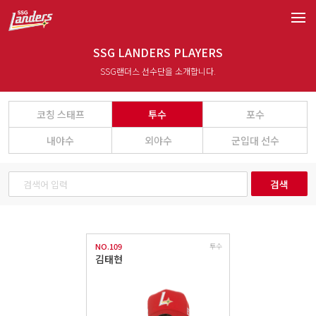
SSG LANDERS PLAYERS
SSG랜더스 선수단을 소개합니다.
코칭 스태프
투수
포수
내야수
외야수
군입대 선수
검색
NO.109
투수
김태현