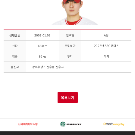
생년월일
2007.01.03
혈액형
A형
신장
184cm
프로입단
2026년 SSG랜더스
체중
92kg
투타
좌좌
출신교
광주수창초-진흥중-진흥고
목록보기