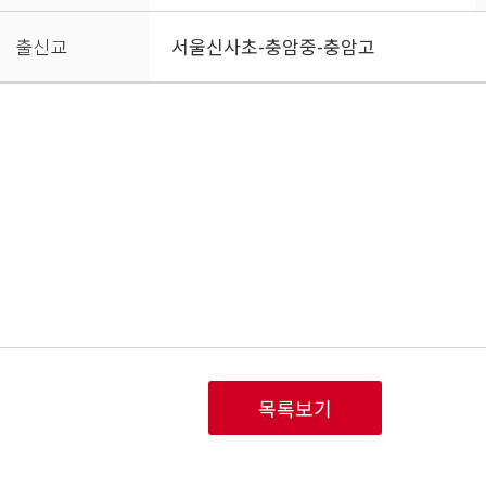
출신교
서울신사초-충암중-충암고
목록보기