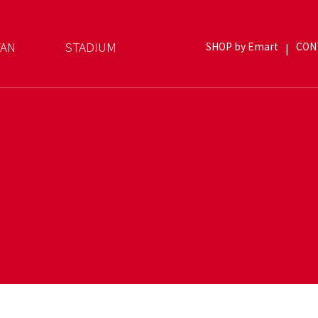
FAN
STADIUM
SHOP by Emart
CON
|