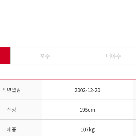
포수
내야수
생년월일
2002-12-20
신장
195cm
체중
107kg