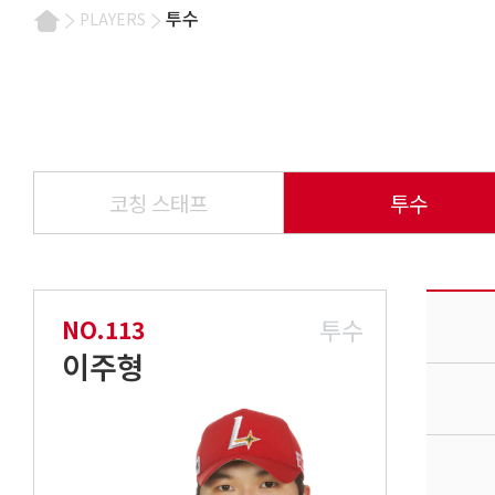
투수
PLAYERS
코칭 스태프
투수
투수
NO.113
이주형