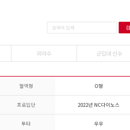
외야수
군입대 선수
혈액형
O형
프로입단
2022년 NC다이노스
투타
우우